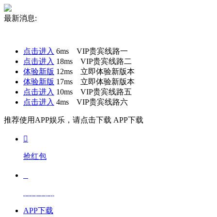
最新消息:
点击进入
6ms
VIP贵宾线路一
点击进入
18ms
VIP贵宾线路二
体验新版
12ms
立即体验新版本
体验新版
17ms
立即体验新版本
点击进入
10ms
VIP贵宾线路五
点击进入
4ms
VIP贵宾线路六
推荐使用APP娱乐，请点击下载
APP下载

抢红包

官方线路
APP下载